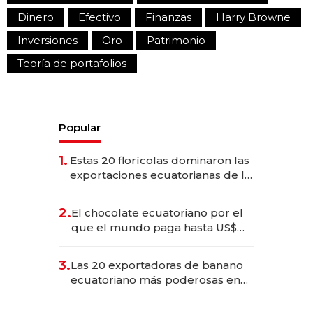
Dinero
Efectivo
Finanzas
Harry Browne
Inversiones
Oro
Patrimonio
Teoría de portafolios
Popular
1.
Estas 20 florícolas dominaron las
exportaciones ecuatorianas de la
industria en 2025
2.
El chocolate ecuatoriano por el
que el mundo paga hasta US$
490 por barra
3.
Las 20 exportadoras de banano
ecuatoriano más poderosas en
2025