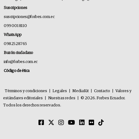
Suscripciones
suscripciones@forbes.com.ec
099 001 8110
WhatsApp
0982528765
Buzón ciudadano
info@forbes.com.ec
Código de ética
Términos y condiciones
|
Legales
|
MediaKit
|
Contacto
|
Valores y
estándares editoriales
|
Nuestras redes
|
© 2026. Forbes Ecuador.
Todos los derechos reservados.