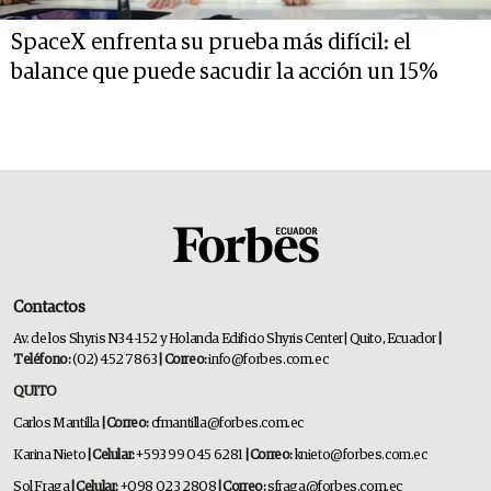
SpaceX enfrenta su prueba más difícil: el
balance que puede sacudir la acción un 15%
Contactos
Av. de los Shyris N34-152 y Holanda Edificio Shyris Center | Quito, Ecuador
|
Teléfono:
(02) 452 7863
| Correo:
info@forbes.com.ec
QUITO
Carlos Mantilla
| Correo:
cfmantilla@forbes.com.ec
Karina Nieto
| Celular:
+593 99 045 6281
| Correo:
knieto@forbes.com.ec
Sol Fraga
| Celular:
+098 023 2808
| Correo:
sfraga@forbes.com.ec