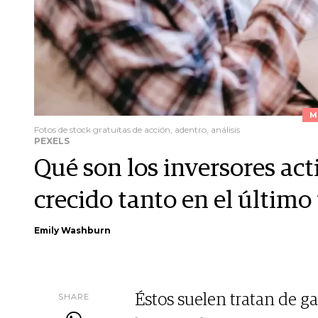
M
Fotos de stock gratuitas de acción, adentro, análisis
PEXELS
Qué son los inversores act
crecido tanto en el últim
Emily Washburn
SHARE
Éstos suelen tratan de g