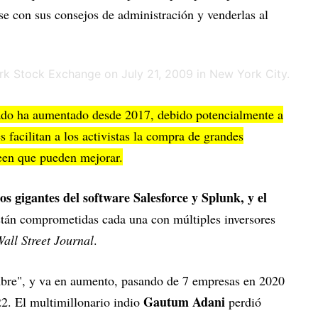
se con sus consejos de administración y venderlas al
cado ha aumentado desde 2017, debido potencialmente a
s facilitan a los activistas la compra de grandes
een que pueden mejorar.
los gigantes del software Salesforce y Splunk, y el
stán comprometidas cada una con múltiples inversores
all Street Journal
.
bre", y va en aumento, pasando de 7 empresas en 2020
Gautum Adani
22. El multimillonario indio
perdió