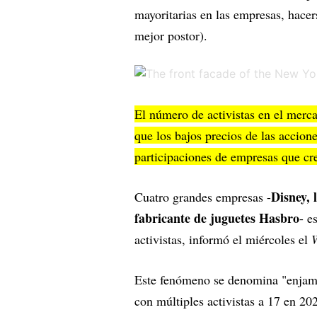
mayoritarias en las empresas, hacer
mejor postor).
El número de activistas en el mer
que los bajos precios de las accione
participaciones de empresas que cr
Disney, 
Cuatro grandes empresas -
fabricante de juguetes Hasbro
- e
activistas, informó el miércoles el
W
Este fenómeno se denomina "enjam
con múltiples activistas a 17 en 20