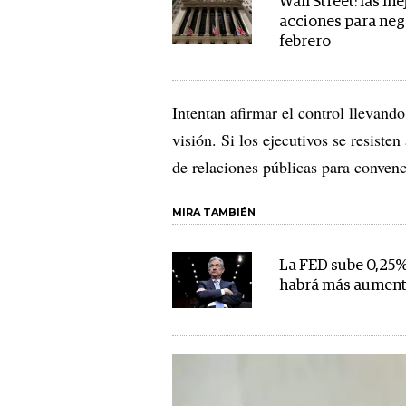
Wall Street: las me
acciones para neg
febrero
Intentan afirmar el control llevand
visión. Si los ejecutivos se resiste
de relaciones públicas para convenc
MIRA TAMBIÉN
La FED sube 0,25% 
habrá más aumento