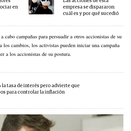
jores
Las acciones de esta
ociar en
empresa se dispararon:
cuál es y por qué sucedió
o a cabo campañas para persuadir a otros accionistas de su
n a los cambios, los activistas pueden iniciar una campaña
er a los accionistas de su postura.
la tasa de interés pero advierte que
s para controlar la inflación