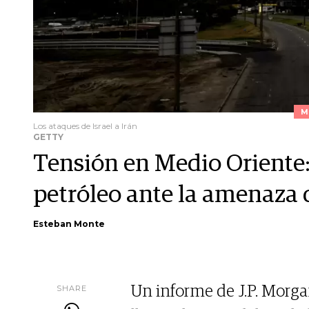
M
Los ataques de Israel a Irán
GETTY
Tensión en Medio Oriente: 
petróleo ante la amenaza d
Esteban Monte
SHARE
Un informe de J.P. Morga