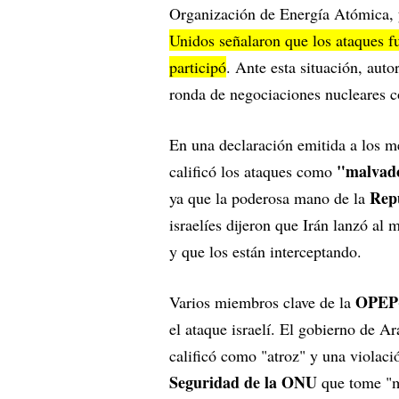
Organización de Energía Atómica
Unidos señalaron que los ataques f
participó
. Ante esta situación, aut
ronda de negociaciones nucleares 
En una declaración emitida a los me
"malvad
calificó los ataques como
Repú
ya que la poderosa mano de la
israelíes dijeron que Irán lanzó al 
y que los están interceptando.
OPEP
Varios miembros clave de la
el ataque israelí. El gobierno de A
calificó como "atroz" y una violaci
Seguridad de la ONU
que tome "me