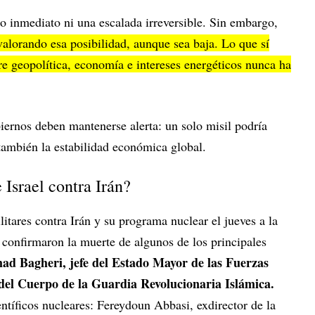
o inmediato ni una escalada irreversible. Sin embargo,
alorando esa posibilidad, aunque sea baja. Lo que sí
tre geopolítica, economía e intereses energéticos nunca ha
biernos deben mantenerse alerta: un solo misil podría
 también la estabilidad económica global.
 Israel contra Irán?
litares contra Irán y su programa nuclear el jueves a la
 confirmaron la muerte de algunos de los principales
 Bagheri, jefe del Estado Mayor de las Fuerzas
del Cuerpo de la Guardia Revolucionaria Islámica.
tíficos nucleares: Fereydoun Abbasi, exdirector de la