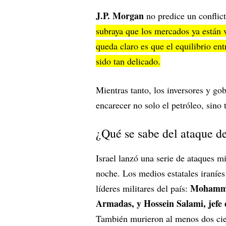
J.P. Morgan
no predice un conflict
subraya que los mercados ya están v
queda claro es que el equilibrio en
sido tan delicado.
Mientras tanto, los inversores y go
encarecer no solo el petróleo, sino
¿Qué se sabe del ataque de
Israel lanzó una serie de ataques mi
noche. Los medios estatales iraníes
Mohammad
líderes militares del país:
Armadas, y Hossein Salami, jefe 
También murieron al menos dos cien