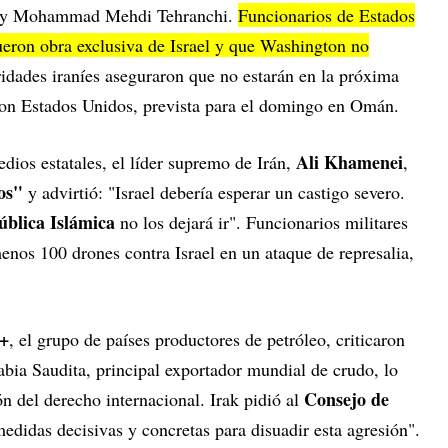
, y Mohammad Mehdi Tehranchi.
Funcionarios de Estados
ueron obra exclusiva de Israel y que Washington no
oridades iraníes aseguraron que no estarán en la próxima
con Estados Unidos, prevista para el domingo en Omán.
Ali Khamenei
dios estatales, el líder supremo de Irán,
,
os"
y advirtió: "Israel debería esperar un castigo severo.
blica Islámica
no los dejará ir". Funcionarios militares
menos 100 drones contra Israel en un ataque de represalia,
+
, el grupo de países productores de petróleo, criticaron
rabia Saudita, principal exportador mundial de crudo, lo
Consejo de
ón del derecho internacional. Irak pidió al
didas decisivas y concretas para disuadir esta agresión".