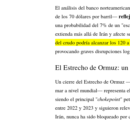
El análisis del banco norteamerican
refl
de los 70 dólares por barril—
una probabilidad del 7% de un "esce
extienda más allá de Irán y afecte s
del crudo podría alcanzar los 120 a 
provocando graves disrupciones logí
El Estrecho de Ormuz: un 
Un cierre del Estrecho de Ormuz —p
mar a nivel mundial— representa e
siendo el principal "
chokepoint
" pe
entre 2022 y 2023 y siguieron rele
Irán, nunca ha sido bloqueado por 