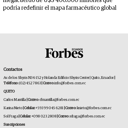
megacuerdo de U$S 400.000 millones que
podría redefinir el mapa farmacéutico global
Contactos
Av. de los Shyris N34-152 y Holanda Edificio Shyris Center | Quito, Ecuador
|
Teléfono:
(02) 452 7863
| Correo:
info@forbes.com.ec
QUITO
Carlos Mantilla
| Correo:
cfmantilla@forbes.com.ec
Karina Nieto
| Celular:
+593 99 045 6281
| Correo:
knieto@forbes.com.ec
Sol Fraga
| Celular:
+098 023 2808
| Correo:
sfraga@forbes.com.ec
Suscripciones