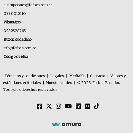
suscripciones@forbes.com.ec
099 001 8110
WhatsApp
0982528765
Buzón ciudadano
info@forbes.com.ec
Código de ética
Términos y condiciones
|
Legales
|
MediaKit
|
Contacto
|
Valores y
estándares editoriales
|
Nuestras redes
|
© 2026. Forbes Ecuador.
Todos los derechos reservados.