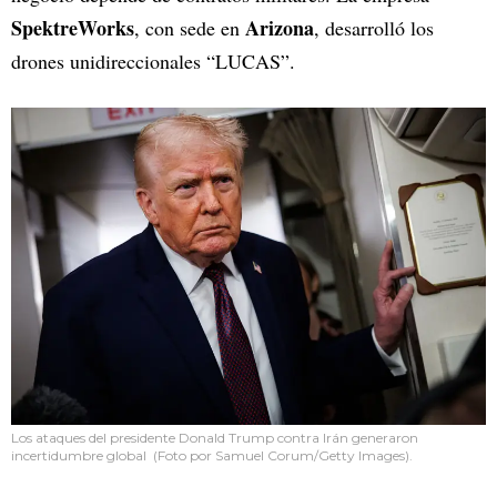
SpektreWorks
Arizona
, con sede en
, desarrolló los
drones unidireccionales “LUCAS”.
Los ataques del presidente Donald Trump contra Irán generaron
incertidumbre global (Foto por Samuel Corum/Getty Images).