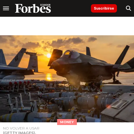
Suscribirse
MONEY
NO VOLVER A USAR
(GETTY IMAGES).