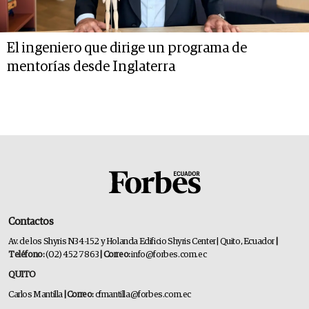
El ingeniero que dirige un programa de
mentorías desde Inglaterra
Contactos
Av. de los Shyris N34-152 y Holanda Edificio Shyris Center | Quito, Ecuador
|
Teléfono:
(02) 452 7863
| Correo:
info@forbes.com.ec
QUITO
Carlos Mantilla
| Correo:
cfmantilla@forbes.com.ec