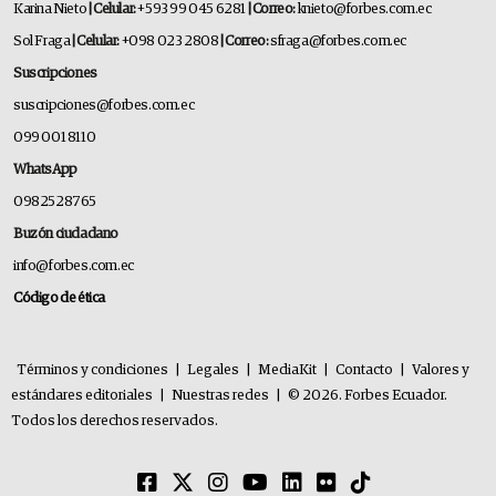
Karina Nieto
| Celular:
+593 99 045 6281
| Correo:
knieto@forbes.com.ec
Sol Fraga
| Celular:
+098 023 2808
| Correo:
sfraga@forbes.com.ec
Suscripciones
suscripciones@forbes.com.ec
099 001 8110
WhatsApp
0982528765
Buzón ciudadano
info@forbes.com.ec
Código de ética
Términos y condiciones
|
Legales
|
MediaKit
|
Contacto
|
Valores y
estándares editoriales
|
Nuestras redes
|
© 2026. Forbes Ecuador.
Todos los derechos reservados.