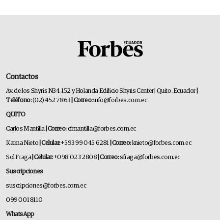
Contactos
Av. de los Shyris N34-152 y Holanda Edificio Shyris Center | Quito, Ecuador
|
Teléfono:
(02) 452 7863
| Correo:
info@forbes.com.ec
QUITO
Carlos Mantilla
| Correo:
cfmantilla@forbes.com.ec
Karina Nieto
| Celular:
+593 99 045 6281
| Correo:
knieto@forbes.com.ec
Sol Fraga
| Celular:
+098 023 2808
| Correo:
sfraga@forbes.com.ec
Suscripciones
suscripciones@forbes.com.ec
099 001 8110
WhatsApp