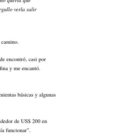
 no quería que
gullo verla salir
u camino.
de encontró, casi por
 fina y me encantó.
mientas básicas y algunas
rededor de US$ 200 en
ía funcionar”.