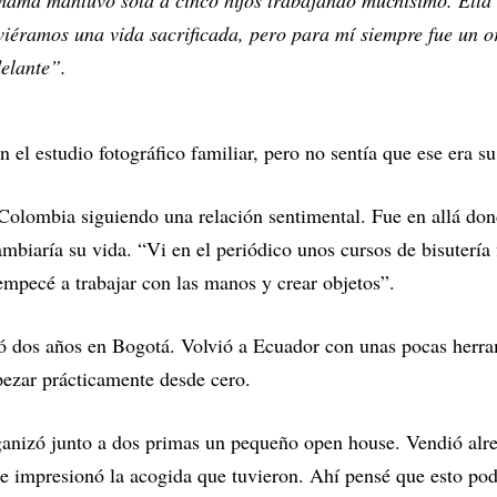
mamá mantuvo sola a cinco hijos trabajando muchísimo. Ella
viéramos una vida sacrificada, pero para mí siempre fue un or
elante”.
n el estudio fotográfico familiar, pero no sentía que ese era s
Colombia siguiendo una relación sentimental. Fue en allá don
ambiaría su vida. “Vi en el periódico unos cursos de bisutería
 empecé a trabajar con las manos y crear objetos”.
ió dos años en Bogotá. Volvió a Ecuador con unas pocas herra
pezar prácticamente desde cero.
anizó junto a dos primas un pequeño open house. Vendió al
e impresionó la acogida que tuvieron. Ahí pensé que esto pod