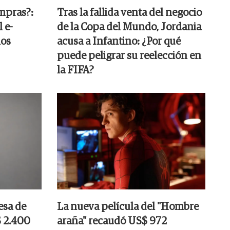
ompras?:
Tras la fallida venta del negocio
 e-
de la Copa del Mundo, Jordania
los
acusa a Infantino: ¿Por qué
puede peligrar su reelección en
la FIFA?
esa de
La nueva película del "Hombre
$ 2.400
araña" recaudó US$ 972