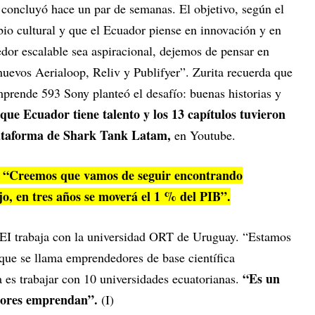
 concluyó hace un par de semanas. El objetivo, según el
bio cultural y que el Ecuador piense en innovación y en
or escalable sea aspiracional, dejemos de pensar en
evos Aerialoop, Reliv y Publifyer”. Zurita recuerda que
prende 593 Sony planteó el desafío: buenas historias y
que Ecuador tiene talento y los 13 capítulos tuvieron
plataforma de Shark Tank Latam,
en Youtube.
“Creemos que vamos de seguir encontrando
jo, en tres años se moverá el 1 % del PIB”.
AEI trabaja con la universidad ORT de Uruguay. “Estamos
que se llama emprendedores de base científica
“Es un
a es trabajar con 10 universidades ecuatorianas.
dores emprendan”.
(I)