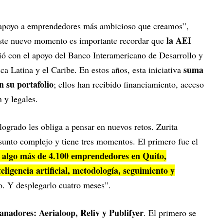
de apoyo a emprendedores más ambicioso que creamos”,
la AEI
este nuevo momento es importante recordar que
ó con el apoyo del Banco Interamericano de Desarrollo y
suma
 Latina y el Caribe. En estos años, esta iniciativa
 su portafolio
; ellos han recibido financiamiento, acceso
 y legales.
ogrado les obliga a pensar en nuevos retos. Zurita
unto complejo y tiene tres momentos. El primero fue el
algo más de 4.100 emprendedores en Quito,
ligencia artificial, metodología, seguimiento y
o. Y desplegarlo cuatro meses”.
ganadores: Aerialoop, Reliv y Publifyer
. El primero se