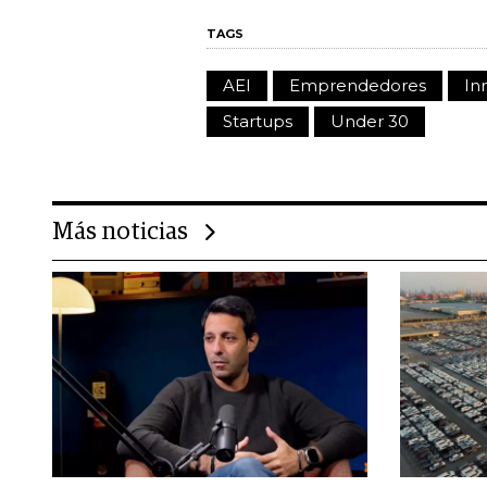
TAGS
AEI
Emprendedores
In
Startups
Under 30
Más noticias