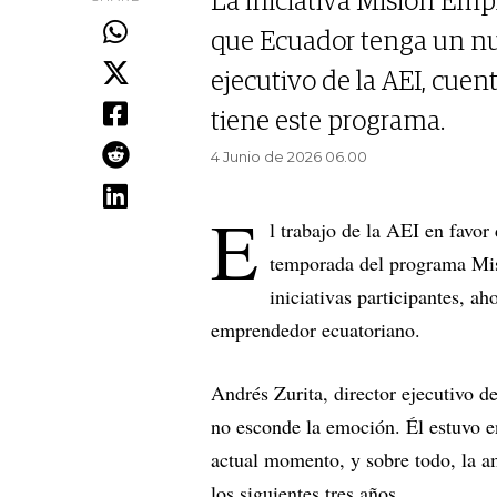
La iniciativa Misión Emp
que Ecuador tenga un nue
ejecutivo de la AEI, cue
tiene este programa.
4 Junio de 2026 06.00
E
l trabajo de la AEI en favo
temporada del programa Mis
iniciativas participantes, a
emprendedor ecuatoriano.
Andrés Zurita, director ejecutivo 
no esconde la emoción. Él estuvo en
actual momento, y sobre todo, la 
los siguientes tres años.