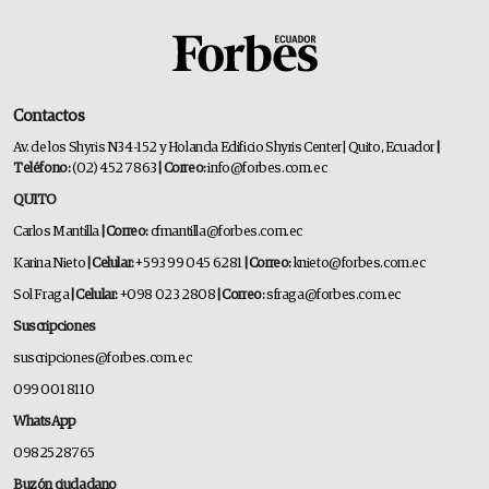
Contactos
Av. de los Shyris N34-152 y Holanda Edificio Shyris Center | Quito, Ecuador
|
Teléfono:
(02) 452 7863
| Correo:
info@forbes.com.ec
QUITO
Carlos Mantilla
| Correo:
cfmantilla@forbes.com.ec
Karina Nieto
| Celular:
+593 99 045 6281
| Correo:
knieto@forbes.com.ec
Sol Fraga
| Celular:
+098 023 2808
| Correo:
sfraga@forbes.com.ec
Suscripciones
suscripciones@forbes.com.ec
099 001 8110
WhatsApp
0982528765
Buzón ciudadano