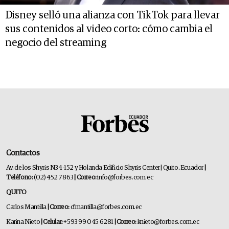
Disney selló una alianza con TikTok para llevar
sus contenidos al video corto: cómo cambia el
negocio del streaming
Contactos
Av. de los Shyris N34-152 y Holanda Edificio Shyris Center | Quito, Ecuador
|
Teléfono:
(02) 452 7863
| Correo:
info@forbes.com.ec
QUITO
Carlos Mantilla
| Correo:
cfmantilla@forbes.com.ec
Karina Nieto
| Celular:
+593 99 045 6281
| Correo:
knieto@forbes.com.ec