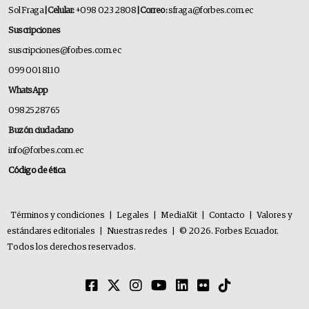
Sol Fraga
| Celular:
+098 023 2808
| Correo:
sfraga@forbes.com.ec
Suscripciones
suscripciones@forbes.com.ec
099 001 8110
WhatsApp
0982528765
Buzón ciudadano
info@forbes.com.ec
Código de ética
Términos y condiciones
|
Legales
|
MediaKit
|
Contacto
|
Valores y
estándares editoriales
|
Nuestras redes
|
© 2026. Forbes Ecuador.
Todos los derechos reservados.