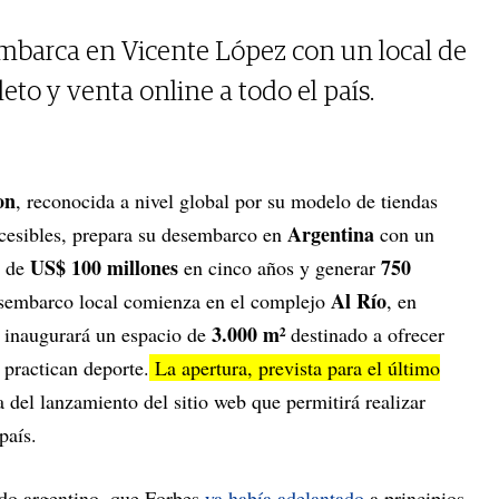
mbarca en Vicente López con un local de
to y venta online a todo el país.
on
, reconocida a nivel global por su modelo de tiendas
Argentina
cesibles, prepara su desembarco en
con un
US$ 100 millones
750
s de
en cinco años y generar
Al Río
esembarco local comienza en el complejo
, en
3.000 m²
 inaugurará un espacio de
destinado a ofrecer
 practican deporte.
La apertura, prevista para el último
del lanzamiento del sitio web que permitirá realizar
país.
ado argentino, que Forbes
ya había adelantado
a principios