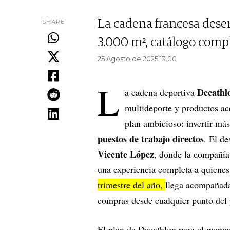
SHARE
La cadena francesa dese
3.000 m², catálogo comple
25 Agosto de 2025 13.00
L
Decathl
a cadena deportiva
multideporte y productos ac
plan ambicioso: invertir má
puestos de trabajo directos
. El d
Vicente López
, donde la compañía
una experiencia completa a quienes
trimestre del año,
llega acompañada 
compras desde cualquier punto del 
El plan de Decathlon para el merc