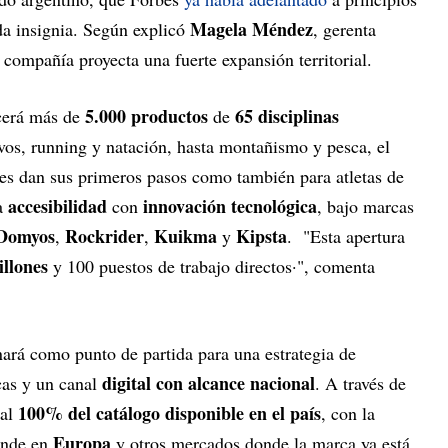
Magela Méndez
nda insignia. Según explicó
, gerenta
a compañía proyecta una fuerte expansión territorial.
5.000 productos
65 disciplinas
ecerá más de
de
vos, running y natación, hasta montañismo y pesca, el
nes dan sus primeros pasos como también para atletas de
accesibilidad
innovación tecnológica
na
con
, bajo marcas
Domyos
Rockrider
Kuikma
Kipsta
,
,
y
. "Esta apertura
llones
y 100 puestos de trabajo directos·", comenta
ará como punto de partida para una estrategia de
digital con alcance nacional
cas y un canal
. A través de
100% del catálogo disponible en el país
 al
, con la
Europa
ende en
y otros mercados donde la marca ya está