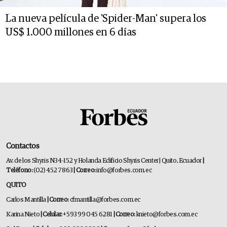
La nueva película de 'Spider-Man' supera los
US$ 1.000 millones en 6 días
Contactos
Av. de los Shyris N34-152 y Holanda Edificio Shyris Center | Quito, Ecuador
|
Teléfono:
(02) 452 7863
| Correo:
info@forbes.com.ec
QUITO
Carlos Mantilla
| Correo:
cfmantilla@forbes.com.ec
Karina Nieto
| Celular:
+593 99 045 6281
| Correo:
knieto@forbes.com.ec