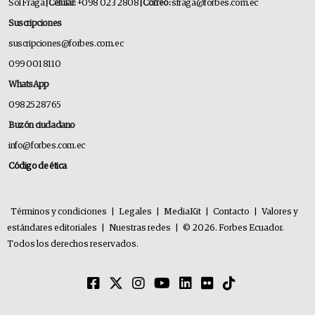
Sol Fraga
| Celular:
+098 023 2808
| Correo:
sfraga@forbes.com.ec
Suscripciones
suscripciones@forbes.com.ec
099 001 8110
WhatsApp
0982528765
Buzón ciudadano
info@forbes.com.ec
Código de ética
Términos y condiciones
|
Legales
|
MediaKit
|
Contacto
|
Valores y
estándares editoriales
|
Nuestras redes
|
© 2026. Forbes Ecuador.
Todos los derechos reservados.