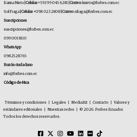
Karina Nieto
| Celular:
+593 99 045 6281
| Correo:
knieto@forbes.com.ec
Sol Fraga
| Celular:
+098 023 2808
| Correo:
sfraga@forbes.com.ec
Suscripciones
suscripciones@forbes.com.ec
099 001 8110
WhatsApp
0982528765
Buzón ciudadano
info@forbes.com.ec
Código de ética
Términos y condiciones
|
Legales
|
MediaKit
|
Contacto
|
Valores y
estándares editoriales
|
Nuestras redes
|
© 2026. Forbes Ecuador.
Todos los derechos reservados.