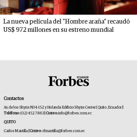
La nueva película del "Hombre araña" recaudó
US$ 972 millones en su estreno mundial
Contactos
Av. de los Shyris N34-152 y Holanda Edificio Shyris Center | Quito, Ecuador
|
Teléfono:
(02) 452 7863
| Correo:
info@forbes.com.ec
QUITO
Carlos Mantilla
| Correo:
cfmantilla@forbes.com.ec