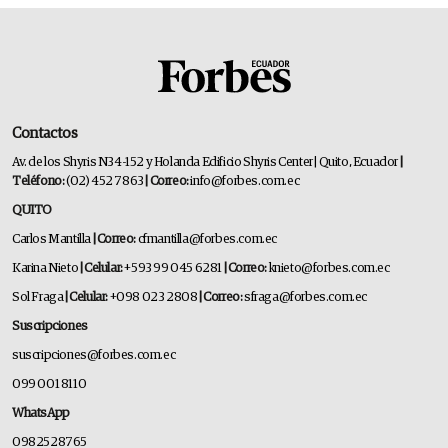
Contactos
Av. de los Shyris N34-152 y Holanda Edificio Shyris Center | Quito, Ecuador
|
Teléfono:
(02) 452 7863
| Correo:
info@forbes.com.ec
QUITO
Carlos Mantilla
| Correo:
cfmantilla@forbes.com.ec
Karina Nieto
| Celular:
+593 99 045 6281
| Correo:
knieto@forbes.com.ec
Sol Fraga
| Celular:
+098 023 2808
| Correo:
sfraga@forbes.com.ec
Suscripciones
suscripciones@forbes.com.ec
099 001 8110
WhatsApp
0982528765