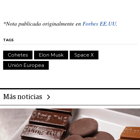
*Nota publicada originalmente en
Forbes EE.UU.
TAGS
Cohetes
Elon Musk
Space X
Unión Europea
Más noticias