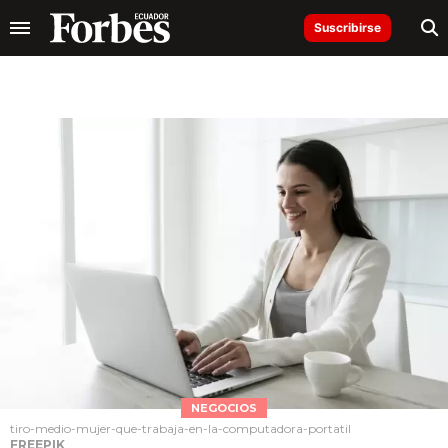
Suscribirse
NEGOCIOS
tiro-medio-mujer-que-trabaja-en-la-computadora-portatil
FREEPIK