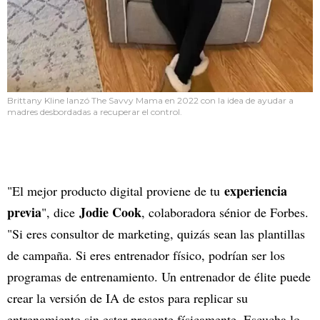
Brittany Kline lanzó The Savvy Mama en 2022 con la idea de ayudar a
madres desbordadas a recuperar el control.
experiencia
"El mejor producto digital proviene de tu
previa
Jodie Cook
", dice
, colaboradora sénior de Forbes.
"Si eres consultor de marketing, quizás sean las plantillas
de campaña. Si eres entrenador físico, podrían ser los
programas de entrenamiento. Un entrenador de élite puede
crear la versión de IA de estos para replicar su
entrenamiento sin estar presente físicamente. Escucha lo