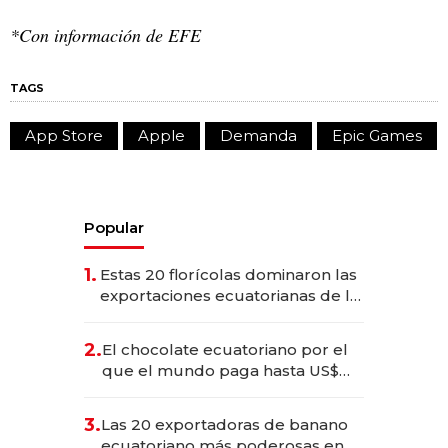
*Con información de EFE
TAGS
App Store
Apple
Demanda
Epic Games
Popular
1.
Estas 20 florícolas dominaron las
exportaciones ecuatorianas de la
industria en 2025
2.
El chocolate ecuatoriano por el
que el mundo paga hasta US$
490 por barra
3.
Las 20 exportadoras de banano
ecuatoriano más poderosas en