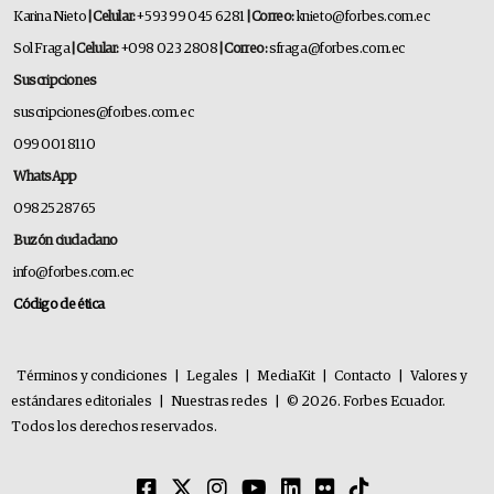
Karina Nieto
| Celular:
+593 99 045 6281
| Correo:
knieto@forbes.com.ec
Sol Fraga
| Celular:
+098 023 2808
| Correo:
sfraga@forbes.com.ec
Suscripciones
suscripciones@forbes.com.ec
099 001 8110
WhatsApp
0982528765
Buzón ciudadano
info@forbes.com.ec
Código de ética
Términos y condiciones
|
Legales
|
MediaKit
|
Contacto
|
Valores y
estándares editoriales
|
Nuestras redes
|
© 2026. Forbes Ecuador.
Todos los derechos reservados.