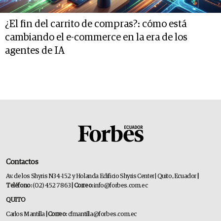
¿El fin del carrito de compras?: cómo está
cambiando el e-commerce en la era de los
agentes de IA
Contactos
Av. de los Shyris N34-152 y Holanda Edificio Shyris Center | Quito, Ecuador
|
Teléfono:
(02) 452 7863
| Correo:
info@forbes.com.ec
QUITO
Carlos Mantilla
| Correo:
cfmantilla@forbes.com.ec