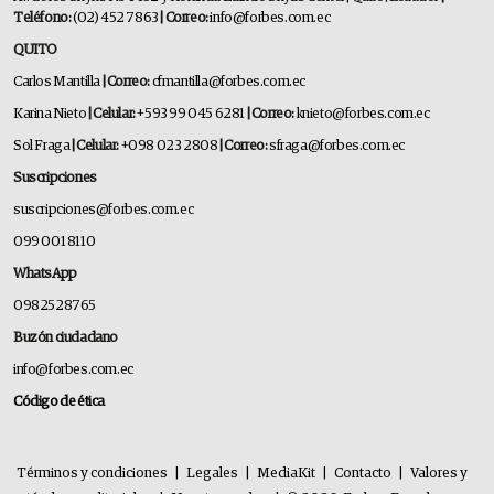
Teléfono:
(02) 452 7863
| Correo:
info@forbes.com.ec
QUITO
Carlos Mantilla
| Correo:
cfmantilla@forbes.com.ec
Karina Nieto
| Celular:
+593 99 045 6281
| Correo:
knieto@forbes.com.ec
Sol Fraga
| Celular:
+098 023 2808
| Correo:
sfraga@forbes.com.ec
Suscripciones
suscripciones@forbes.com.ec
099 001 8110
WhatsApp
0982528765
Buzón ciudadano
info@forbes.com.ec
Código de ética
Términos y condiciones
|
Legales
|
MediaKit
|
Contacto
|
Valores y