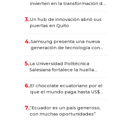
invierten en la transformación de
Solca
3.
Un hub de innovación abrió sus
puertas en Quito
4.
Samsung presenta una nueva
generación de tecnología con
Inteligencia Artificial integrada
5.
La Universidad Politécnica
Salesiana fortalece la huella
científica del Ecuador
6.
El chocolate ecuatoriano por el
que el mundo paga hasta US$
490 por barra
7.
“Ecuador es un país generoso,
con muchas oportunidades”