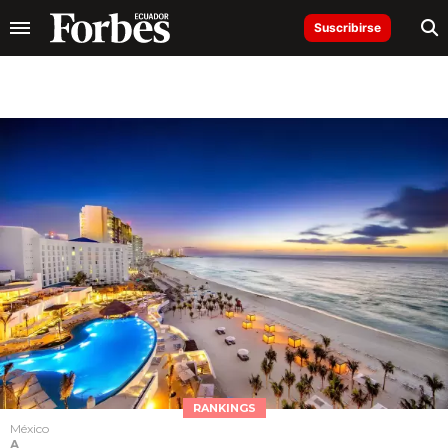
Suscribirse
RANKINGS
México
A