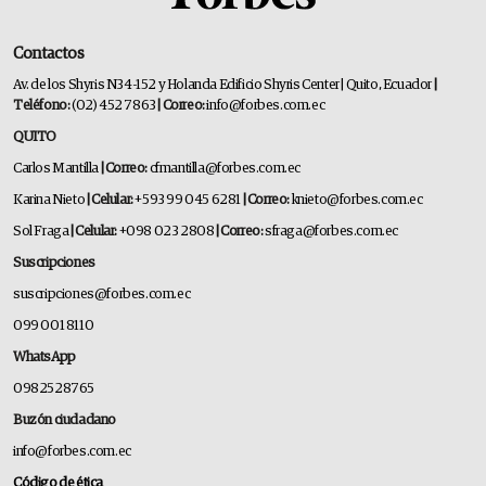
Contactos
Av. de los Shyris N34-152 y Holanda Edificio Shyris Center | Quito, Ecuador
|
Teléfono:
(02) 452 7863
| Correo:
info@forbes.com.ec
QUITO
Carlos Mantilla
| Correo:
cfmantilla@forbes.com.ec
Karina Nieto
| Celular:
+593 99 045 6281
| Correo:
knieto@forbes.com.ec
Sol Fraga
| Celular:
+098 023 2808
| Correo:
sfraga@forbes.com.ec
Suscripciones
suscripciones@forbes.com.ec
099 001 8110
WhatsApp
0982528765
Buzón ciudadano
info@forbes.com.ec
Código de ética