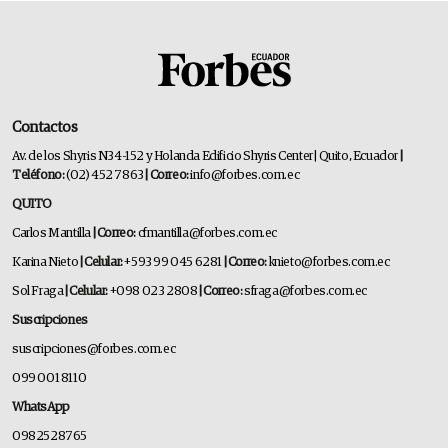
Contactos
Av. de los Shyris N34-152 y Holanda Edificio Shyris Center | Quito, Ecuador
|
Teléfono:
(02) 452 7863
| Correo:
info@forbes.com.ec
QUITO
Carlos Mantilla
| Correo:
cfmantilla@forbes.com.ec
Karina Nieto
| Celular:
+593 99 045 6281
| Correo:
knieto@forbes.com.ec
Sol Fraga
| Celular:
+098 023 2808
| Correo:
sfraga@forbes.com.ec
Suscripciones
suscripciones@forbes.com.ec
099 001 8110
WhatsApp
0982528765