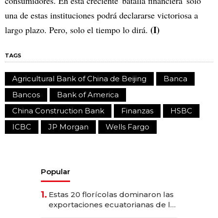
consumidores. En esta creciente 'batalla financiera' solo
una de estas instituciones podrá declararse victoriosa a
(I)
largo plazo. Pero, solo el tiempo lo dirá.
TAGS
Agricultural Bank of China de Beijing
Banca
Bancos
Bank of America
China Construction Bank
Finanzas
HSBC
ICBC
JP Morgan
Wells Fargo
Popular
1.
Estas 20 florícolas dominaron las
exportaciones ecuatorianas de la
industria en 2025