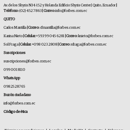
Av. de los Shyris N34-152 y Holanda Edificio Shyris Center | Quito, Ecuador
|
Teléfono:
(02) 452 7863
| Correo:
info@forbes.com.ec
QUITO
Carlos Mantilla
| Correo:
cfmantilla@forbes.com.ec
Karina Nieto
| Celular:
+593 99 045 6281
| Correo:
knieto@forbes.com.ec
Sol Fraga
| Celular:
+098 023 2808
| Correo:
sfraga@forbes.com.ec
Suscripciones
suscripciones@forbes.com.ec
099 001 8110
WhatsApp
0982528765
Buzón ciudadano
info@forbes.com.ec
Código de ética