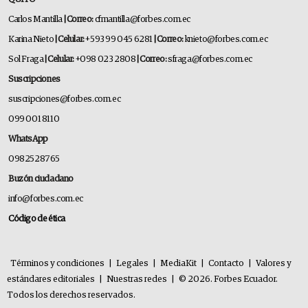
Carlos Mantilla
| Correo:
cfmantilla@forbes.com.ec
Karina Nieto
| Celular:
+593 99 045 6281
| Correo:
knieto@forbes.com.ec
Sol Fraga
| Celular:
+098 023 2808
| Correo:
sfraga@forbes.com.ec
Suscripciones
suscripciones@forbes.com.ec
099 001 8110
WhatsApp
0982528765
Buzón ciudadano
info@forbes.com.ec
Código de ética
Términos y condiciones
|
Legales
|
MediaKit
|
Contacto
|
Valores y
estándares editoriales
|
Nuestras redes
|
© 2026. Forbes Ecuador.
Todos los derechos reservados.