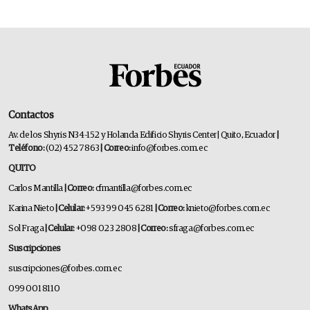
Contactos
Av. de los Shyris N34-152 y Holanda Edificio Shyris Center | Quito, Ecuador
|
Teléfono:
(02) 452 7863
| Correo:
info@forbes.com.ec
QUITO
Carlos Mantilla
| Correo:
cfmantilla@forbes.com.ec
Karina Nieto
| Celular:
+593 99 045 6281
| Correo:
knieto@forbes.com.ec
Sol Fraga
| Celular:
+098 023 2808
| Correo:
sfraga@forbes.com.ec
Suscripciones
suscripciones@forbes.com.ec
099 001 8110
WhatsApp