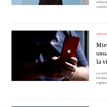
millone
conect
INNOV
Mie
usu
la v
La comp
fortale
vigilan