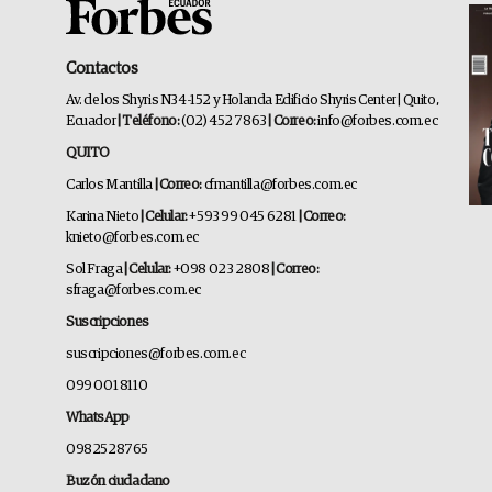
Contactos
Av. de los Shyris N34-152 y Holanda Edificio Shyris Center | Quito,
Ecuador
| Teléfono:
(02) 452 7863
| Correo:
info@forbes.com.ec
QUITO
Carlos Mantilla
| Correo:
cfmantilla@forbes.com.ec
Karina Nieto
| Celular:
+593 99 045 6281
| Correo:
knieto@forbes.com.ec
Sol Fraga
| Celular:
+098 023 2808
| Correo:
sfraga@forbes.com.ec
Suscripciones
suscripciones@forbes.com.ec
099 001 8110
WhatsApp
0982528765
Buzón ciudadano