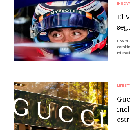
INNOV
El 
seg
Una nue
combin
interac
LIFEST
Gucc
inc
est