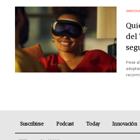
INNOV
Qui
del
seg
Pese al
adopter
recomie
Suscribirse
Podcast
Today
Innovación