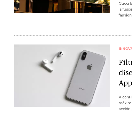
Gucci l
la fusi
fashion
INNOV
Fil
dis
App
A conti
próximo
acción,