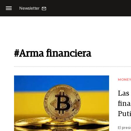
Newsletter
#Arma financiera
MONE
Las
fin
Put
El pres