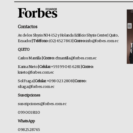
Contactos
Av. de los Shyris N34-152 y Holanda Edificio Shyris Center | Quito,
Ecuador
| Teléfono:
(02) 452 7863
| Correo:
info@forbes.com.ec
QUITO
Carlos Mantilla
| Correo:
cfmantilla@forbes.com.ec
Karina Nieto
| Celular:
+593 99 045 6281
| Correo:
knieto@forbes.com.ec
Sol Fraga
| Celular:
+098 023 2808
| Correo:
sfraga@forbes.com.ec
Suscripciones
suscripciones@forbes.com.ec
099 001 8110
WhatsApp
0982528765