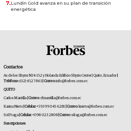
7.
Lundin Gold avanza en su plan de transición
energética
Contactos
Av. de los Shyris N34-152 y Holanda Edificio Shyris Center | Quito, Ecuador
|
Teléfono:
(02) 452 7863
| Correo:
info@forbes.com.ec
QUITO
Carlos Mantilla
| Correo:
cfmantilla@forbes.com.ec
Karina Nieto
| Celular:
+593 99 045 6281
| Correo:
knieto@forbes.com.ec
Sol Fraga
| Celular:
+098 023 2808
| Correo:
sfraga@forbes.com.ec
Suscripciones