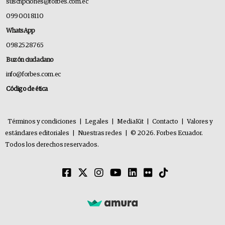
suscripciones@forbes.com.ec
099 001 8110
WhatsApp
0982528765
Buzón ciudadano
info@forbes.com.ec
Código de ética
Términos y condiciones
|
Legales
|
MediaKit
|
Contacto
|
Valores y
estándares editoriales
|
Nuestras redes
|
© 2026. Forbes Ecuador.
Todos los derechos reservados.