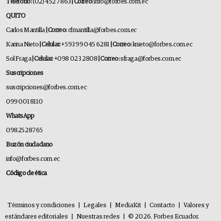
Teléfono:
(02) 452 7863
| Correo:
info@forbes.com.ec
QUITO
Carlos Mantilla
| Correo:
cfmantilla@forbes.com.ec
Karina Nieto
| Celular:
+593 99 045 6281
| Correo:
knieto@forbes.com.ec
Sol Fraga
| Celular:
+098 023 2808
| Correo:
sfraga@forbes.com.ec
Suscripciones
suscripciones@forbes.com.ec
099 001 8110
WhatsApp
0982528765
Buzón ciudadano
info@forbes.com.ec
Código de ética
Términos y condiciones
|
Legales
|
MediaKit
|
Contacto
|
Valores y
estándares editoriales
|
Nuestras redes
|
© 2026. Forbes Ecuador.