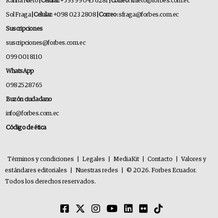
Karina Nieto
| Celular:
+593 99 045 6281
| Correo:
knieto@forbes.com.ec
Sol Fraga
| Celular:
+098 023 2808
| Correo:
sfraga@forbes.com.ec
Suscripciones
suscripciones@forbes.com.ec
099 001 8110
WhatsApp
0982528765
Buzón ciudadano
info@forbes.com.ec
Código de ética
Términos y condiciones
|
Legales
|
MediaKit
|
Contacto
|
Valores y
estándares editoriales
|
Nuestras redes
|
© 2026. Forbes Ecuador.
Todos los derechos reservados.