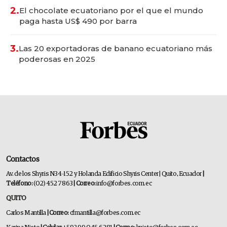
2.
El chocolate ecuatoriano por el que el mundo
paga hasta US$ 490 por barra
3.
Las 20 exportadoras de banano ecuatoriano más
poderosas en 2025
Contactos
Av. de los Shyris N34-152 y Holanda Edificio Shyris Center | Quito, Ecuador
|
Teléfono:
(02) 452 7863
| Correo:
info@forbes.com.ec
QUITO
Carlos Mantilla
| Correo:
cfmantilla@forbes.com.ec