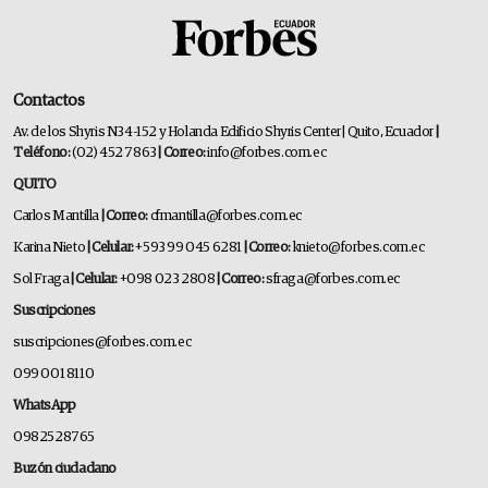
Contactos
Av. de los Shyris N34-152 y Holanda Edificio Shyris Center | Quito, Ecuador
|
Teléfono:
(02) 452 7863
| Correo:
info@forbes.com.ec
QUITO
Carlos Mantilla
| Correo:
cfmantilla@forbes.com.ec
Karina Nieto
| Celular:
+593 99 045 6281
| Correo:
knieto@forbes.com.ec
Sol Fraga
| Celular:
+098 023 2808
| Correo:
sfraga@forbes.com.ec
Suscripciones
suscripciones@forbes.com.ec
099 001 8110
WhatsApp
0982528765
Buzón ciudadano