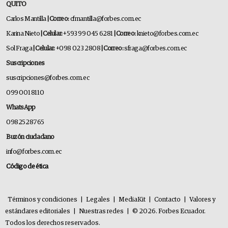
QUITO
Carlos Mantilla
| Correo:
cfmantilla@forbes.com.ec
Karina Nieto
| Celular:
+593 99 045 6281
| Correo:
knieto@forbes.com.ec
Sol Fraga
| Celular:
+098 023 2808
| Correo:
sfraga@forbes.com.ec
Suscripciones
suscripciones@forbes.com.ec
099 001 8110
WhatsApp
0982528765
Buzón ciudadano
info@forbes.com.ec
Código de ética
Términos y condiciones
|
Legales
|
MediaKit
|
Contacto
|
Valores y
estándares editoriales
|
Nuestras redes
|
© 2026. Forbes Ecuador.
Todos los derechos reservados.