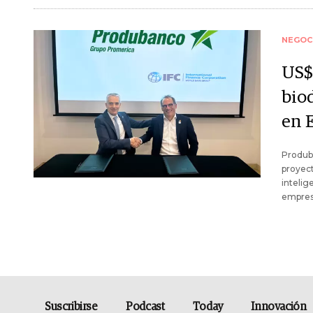
NEGOC
US$
biod
en 
Produba
proyect
intelig
empres
Suscribirse
Podcast
Today
Innovación