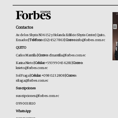
Contactos
Av. de los Shyris N34-152 y Holanda Edificio Shyris Center | Quito,
Ecuador
| Teléfono:
(02) 452 7863
| Correo:
info@forbes.com.ec
QUITO
Carlos Mantilla
| Correo:
cfmantilla@forbes.com.ec
Karina Nieto
| Celular:
+593 99 045 6281
| Correo:
knieto@forbes.com.ec
Sol Fraga
| Celular:
+098 023 2808
| Correo:
sfraga@forbes.com.ec
Suscripciones
suscripciones@forbes.com.ec
099 001 8110
WhatsApp