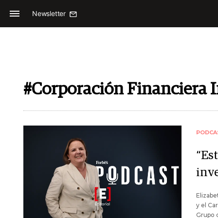
Newsletter
#Corporación Financiera I
PODCA
“Es
inv
Elizabe
y el Ca
Grupo d