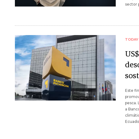
sector 
TODAY
US$
desd
sos
Este fi
promove
pesca. 
a Banco
climáti
Ecuado