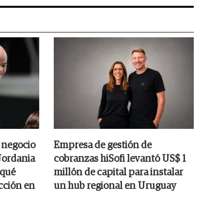
l negocio
Empresa de gestión de
Jordania
cobranzas hiSofi levantó US$ 1
 qué
millón de capital para instalar
cción en
un hub regional en Uruguay