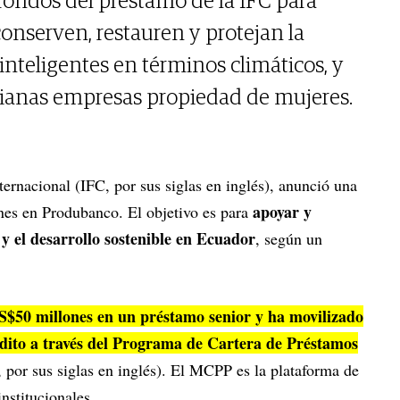
 fondos del préstamo de la IFC para
conserven, restauren y protejan la
inteligentes en términos climáticos, y
ianas empresas propiedad de mujeres.
ernacional (IFC, por sus siglas en inglés), anunció una
apoyar y
nes en Produbanco. El objetivo es para
y el desarrollo sostenible en Ecuador
, según un
50 millones en un préstamo senior y ha movilizado
dito a través del Programa de Cartera de Préstamos
por sus siglas en inglés). El MCPP es la plataforma de
nstitucionales.