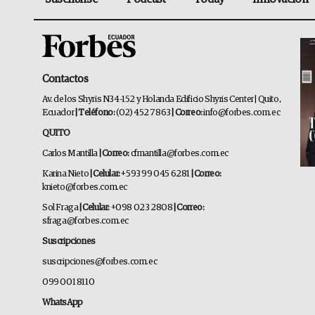
Contactos
Av. de los Shyris N34-152 y Holanda Edificio Shyris Center | Quito,
Ecuador
| Teléfono:
(02) 452 7863
| Correo:
info@forbes.com.ec
QUITO
Carlos Mantilla
| Correo:
cfmantilla@forbes.com.ec
Karina Nieto
| Celular:
+593 99 045 6281
| Correo:
knieto@forbes.com.ec
Sol Fraga
| Celular:
+098 023 2808
| Correo:
sfraga@forbes.com.ec
Suscripciones
suscripciones@forbes.com.ec
099 001 8110
WhatsApp