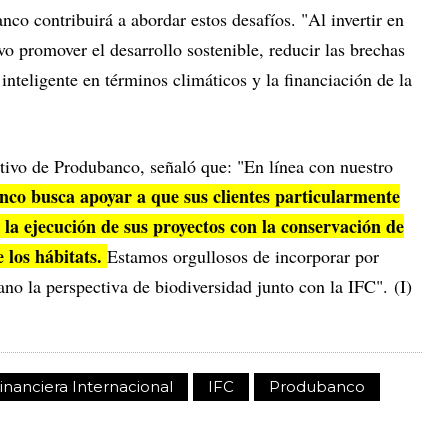
co contribuirá a abordar estos desafíos. "Al invertir en
 promover el desarrollo sostenible, reducir las brechas
inteligente en términos climáticos y la financiación de la
ivo de Produbanco, señaló que: "En línea con nuestro
co busca apoyar a que sus clientes particularmente
la ejecución de sus proyectos con la conservación de
e los hábitats.
Estamos orgullosos de incorporar por
no la perspectiva de biodiversidad junto con la IFC". (I)
inanciera Internacional
IFC
Produbanco