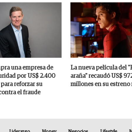
pra una empresa de
La nueva película del
uridad por US$ 2.400
araña" recaudó US$ 97
 para reforzar su
millones en su estreno
contra el fraude
Liderazgo
Money
Negocios
Lifestyle
M