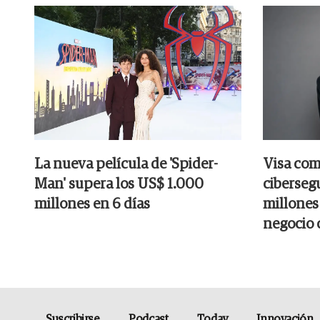
La nueva película de 'Spider-
Visa com
Man' supera los US$ 1.000
ciberseg
millones en 6 días
millones
negocio 
Suscribirse
Podcast
Today
Innovación