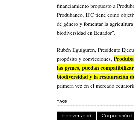
financiamiento propuesto a Produban
Produbanco, IFC tiene como objetivo
de género y fomentar la agricultura 
biodiversidad en Ecuador".
Rubén Eguiguren, Presidente Ejecut
Produban
propósito y convicciones,
las pymes, puedan compatibilizar 
biodiversidad y la restauración d
primera vez en el mercado ecuatoria
TAGS
biodiversidad
Corporación F