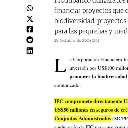
Produbanco utilizará los
financiar proyectos que 
biodiversidad, proyectos 
para las pequeñas y med
29 Octubre de 2024 12.13
L
a Corporación Financiera Int
inversión por US$100 millo
promover la biodiversidad 
comunicado.
IFC compromete directamente US$
US$50 millones en seguros de cré
Conjuntos Administrados
(MCPP, 
sindicación de IFC para inversores i