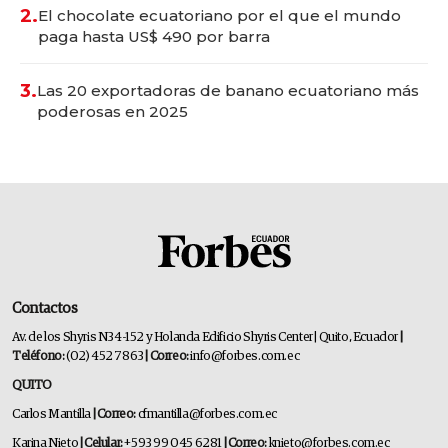
2.
El chocolate ecuatoriano por el que el mundo
paga hasta US$ 490 por barra
3.
Las 20 exportadoras de banano ecuatoriano más
poderosas en 2025
Contactos
Av. de los Shyris N34-152 y Holanda Edificio Shyris Center | Quito, Ecuador
|
Teléfono:
(02) 452 7863
| Correo:
info@forbes.com.ec
QUITO
Carlos Mantilla
| Correo:
cfmantilla@forbes.com.ec
Karina Nieto
| Celular:
+593 99 045 6281
| Correo:
knieto@forbes.com.ec