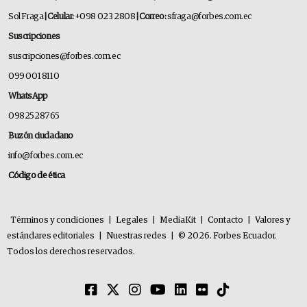
Sol Fraga
| Celular:
+098 023 2808
| Correo:
sfraga@forbes.com.ec
Suscripciones
suscripciones@forbes.com.ec
099 001 8110
WhatsApp
0982528765
Buzón ciudadano
info@forbes.com.ec
Código de ética
Términos y condiciones
|
Legales
|
MediaKit
|
Contacto
|
Valores y
estándares editoriales
|
Nuestras redes
|
© 2026. Forbes Ecuador.
Todos los derechos reservados.