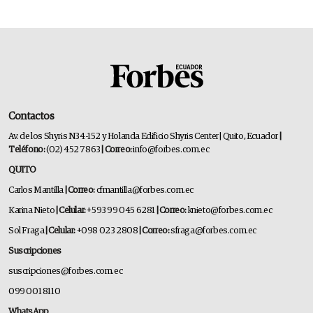
Contactos
Av. de los Shyris N34-152 y Holanda Edificio Shyris Center | Quito, Ecuador
|
Teléfono:
(02) 452 7863
| Correo:
info@forbes.com.ec
QUITO
Carlos Mantilla
| Correo:
cfmantilla@forbes.com.ec
Karina Nieto
| Celular:
+593 99 045 6281
| Correo:
knieto@forbes.com.ec
Sol Fraga
| Celular:
+098 023 2808
| Correo:
sfraga@forbes.com.ec
Suscripciones
suscripciones@forbes.com.ec
099 001 8110
WhatsApp