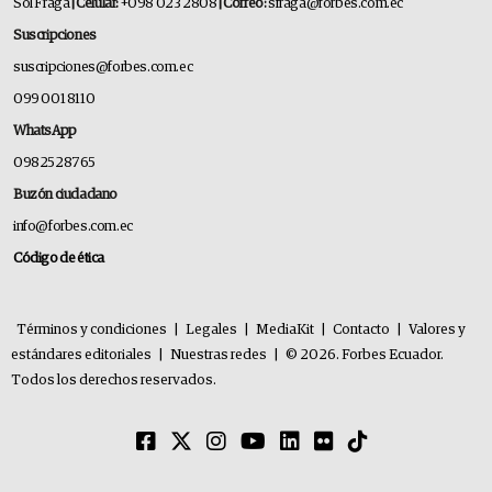
Sol Fraga
| Celular:
+098 023 2808
| Correo:
sfraga@forbes.com.ec
Suscripciones
suscripciones@forbes.com.ec
099 001 8110
WhatsApp
0982528765
Buzón ciudadano
info@forbes.com.ec
Código de ética
Términos y condiciones
|
Legales
|
MediaKit
|
Contacto
|
Valores y
estándares editoriales
|
Nuestras redes
|
© 2026. Forbes Ecuador.
Todos los derechos reservados.