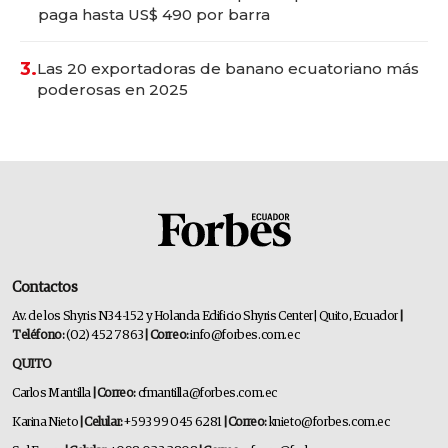
paga hasta US$ 490 por barra
3.
Las 20 exportadoras de banano ecuatoriano más
poderosas en 2025
Contactos
Av. de los Shyris N34-152 y Holanda Edificio Shyris Center | Quito, Ecuador
|
Teléfono:
(02) 452 7863
| Correo:
info@forbes.com.ec
QUITO
Carlos Mantilla
| Correo:
cfmantilla@forbes.com.ec
Karina Nieto
| Celular:
+593 99 045 6281
| Correo:
knieto@forbes.com.ec