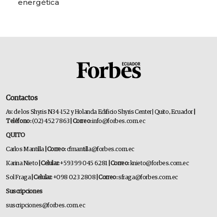
energética
Contactos
Av. de los Shyris N34-152 y Holanda Edificio Shyris Center | Quito, Ecuador
|
Teléfono:
(02) 452 7863
| Correo:
info@forbes.com.ec
QUITO
Carlos Mantilla
| Correo:
cfmantilla@forbes.com.ec
Karina Nieto
| Celular:
+593 99 045 6281
| Correo:
knieto@forbes.com.ec
Sol Fraga
| Celular:
+098 023 2808
| Correo:
sfraga@forbes.com.ec
Suscripciones
suscripciones@forbes.com.ec