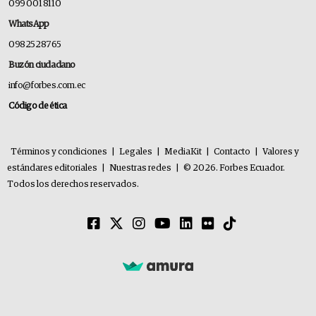
099 001 8110
WhatsApp
0982528765
Buzón ciudadano
info@forbes.com.ec
Código de ética
Términos y condiciones
|
Legales
|
MediaKit
|
Contacto
|
Valores y
estándares editoriales
|
Nuestras redes
|
© 2026. Forbes Ecuador.
Todos los derechos reservados.