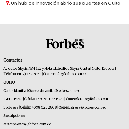
7.
Un hub de innovación abrió sus puertas en Quito
Contactos
Av. de los Shyris N34-152 y Holanda Edificio Shyris Center | Quito, Ecuador
|
Teléfono:
(02) 452 7863
| Correo:
info@forbes.com.ec
QUITO
Carlos Mantilla
| Correo:
cfmantilla@forbes.com.ec
Karina Nieto
| Celular:
+593 99 045 6281
| Correo:
knieto@forbes.com.ec
Sol Fraga
| Celular:
+098 023 2808
| Correo:
sfraga@forbes.com.ec
Suscripciones
suscripciones@forbes.com.ec