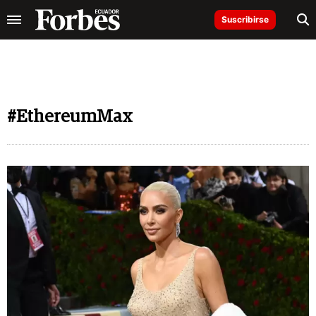
Suscribirse
#EthereumMax