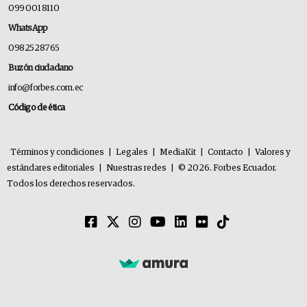
099 001 8110
WhatsApp
0982528765
Buzón ciudadano
info@forbes.com.ec
Código de ética
Términos y condiciones
|
Legales
|
MediaKit
|
Contacto
|
Valores y
estándares editoriales
|
Nuestras redes
|
© 2026. Forbes Ecuador.
Todos los derechos reservados.