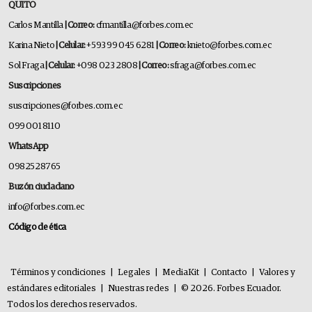
QUITO
Carlos Mantilla
| Correo:
cfmantilla@forbes.com.ec
Karina Nieto
| Celular:
+593 99 045 6281
| Correo:
knieto@forbes.com.ec
Sol Fraga
| Celular:
+098 023 2808
| Correo:
sfraga@forbes.com.ec
Suscripciones
suscripciones@forbes.com.ec
099 001 8110
WhatsApp
0982528765
Buzón ciudadano
info@forbes.com.ec
Código de ética
Términos y condiciones
|
Legales
|
MediaKit
|
Contacto
|
Valores y
estándares editoriales
|
Nuestras redes
|
© 2026. Forbes Ecuador.
Todos los derechos reservados.