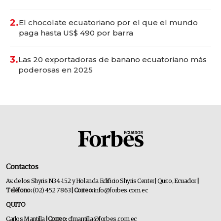
2.
El chocolate ecuatoriano por el que el mundo
paga hasta US$ 490 por barra
3.
Las 20 exportadoras de banano ecuatoriano más
poderosas en 2025
Contactos
Av. de los Shyris N34-152 y Holanda Edificio Shyris Center | Quito, Ecuador
|
Teléfono:
(02) 452 7863
| Correo:
info@forbes.com.ec
QUITO
Carlos Mantilla
| Correo:
cfmantilla@forbes.com.ec