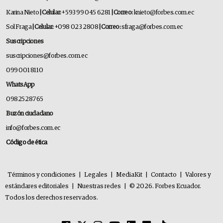
Karina Nieto
| Celular:
+593 99 045 6281
| Correo:
knieto@forbes.com.ec
Sol Fraga
| Celular:
+098 023 2808
| Correo:
sfraga@forbes.com.ec
Suscripciones
suscripciones@forbes.com.ec
099 001 8110
WhatsApp
0982528765
Buzón ciudadano
info@forbes.com.ec
Código de ética
Términos y condiciones
|
Legales
|
MediaKit
|
Contacto
|
Valores y
estándares editoriales
|
Nuestras redes
|
© 2026. Forbes Ecuador.
Todos los derechos reservados.