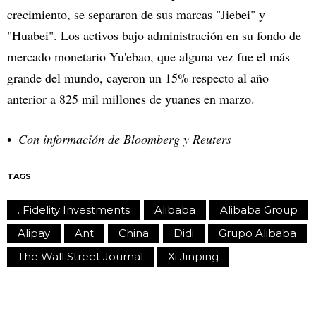
crecimiento, se separaron de sus marcas "Jiebei" y
"Huabei". Los activos bajo administración en su fondo de
mercado monetario Yu'ebao, que alguna vez fue el más
grande del mundo, cayeron un 15% respecto al año
anterior a 825 mil millones de yuanes en marzo.
Con información de Bloomberg y Reuters
TAGS
. Fidelity Investments
Alibaba
Alibaba Group
Alipay
Ant
China
Didi
Grupo Alibaba
The Wall Street Journal
Xi Jinping