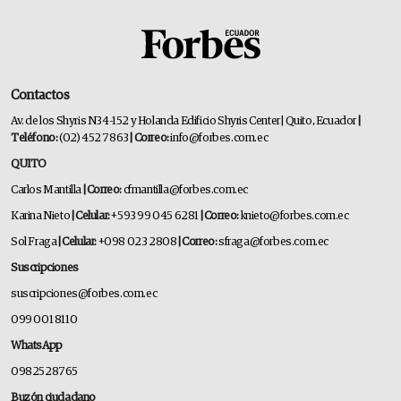
Contactos
Av. de los Shyris N34-152 y Holanda Edificio Shyris Center | Quito, Ecuador
|
Teléfono:
(02) 452 7863
| Correo:
info@forbes.com.ec
QUITO
Carlos Mantilla
| Correo:
cfmantilla@forbes.com.ec
Karina Nieto
| Celular:
+593 99 045 6281
| Correo:
knieto@forbes.com.ec
Sol Fraga
| Celular:
+098 023 2808
| Correo:
sfraga@forbes.com.ec
Suscripciones
suscripciones@forbes.com.ec
099 001 8110
WhatsApp
0982528765
Buzón ciudadano