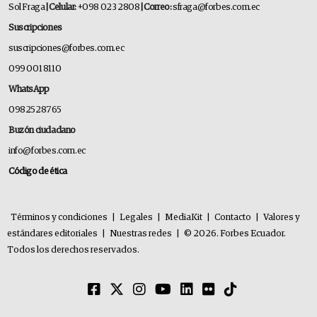
Sol Fraga
| Celular:
+098 023 2808
| Correo:
sfraga@forbes.com.ec
Suscripciones
suscripciones@forbes.com.ec
099 001 8110
WhatsApp
0982528765
Buzón ciudadano
info@forbes.com.ec
Código de ética
Términos y condiciones
|
Legales
|
MediaKit
|
Contacto
|
Valores y
estándares editoriales
|
Nuestras redes
|
© 2026. Forbes Ecuador.
Todos los derechos reservados.