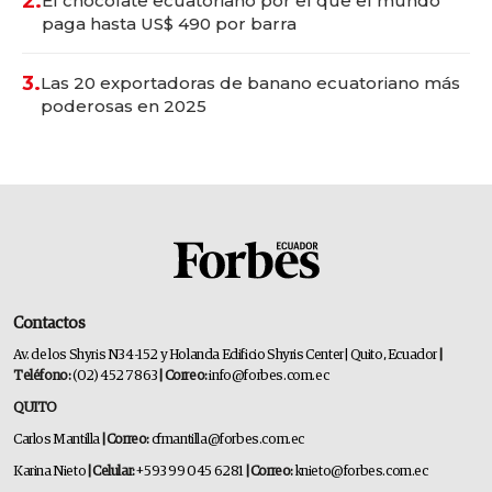
2.
El chocolate ecuatoriano por el que el mundo
paga hasta US$ 490 por barra
3.
Las 20 exportadoras de banano ecuatoriano más
poderosas en 2025
Contactos
Av. de los Shyris N34-152 y Holanda Edificio Shyris Center | Quito, Ecuador
|
Teléfono:
(02) 452 7863
| Correo:
info@forbes.com.ec
QUITO
Carlos Mantilla
| Correo:
cfmantilla@forbes.com.ec
Karina Nieto
| Celular:
+593 99 045 6281
| Correo:
knieto@forbes.com.ec