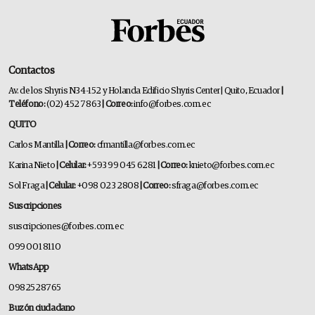
Contactos
Av. de los Shyris N34-152 y Holanda Edificio Shyris Center | Quito, Ecuador
|
Teléfono:
(02) 452 7863
| Correo:
info@forbes.com.ec
QUITO
Carlos Mantilla
| Correo:
cfmantilla@forbes.com.ec
Karina Nieto
| Celular:
+593 99 045 6281
| Correo:
knieto@forbes.com.ec
Sol Fraga
| Celular:
+098 023 2808
| Correo:
sfraga@forbes.com.ec
Suscripciones
suscripciones@forbes.com.ec
099 001 8110
WhatsApp
0982528765
Buzón ciudadano