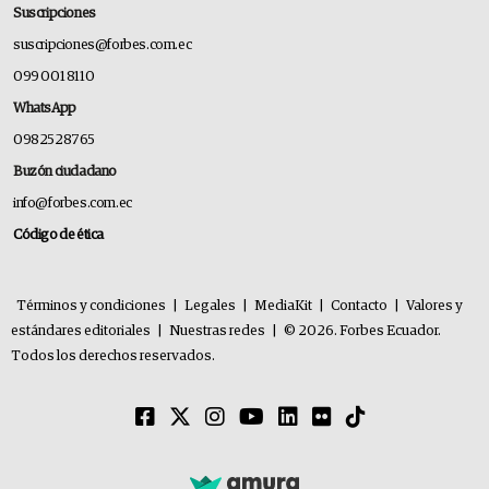
Suscripciones
suscripciones@forbes.com.ec
099 001 8110
WhatsApp
0982528765
Buzón ciudadano
info@forbes.com.ec
Código de ética
Términos y condiciones
|
Legales
|
MediaKit
|
Contacto
|
Valores y
estándares editoriales
|
Nuestras redes
|
© 2026. Forbes Ecuador.
Todos los derechos reservados.