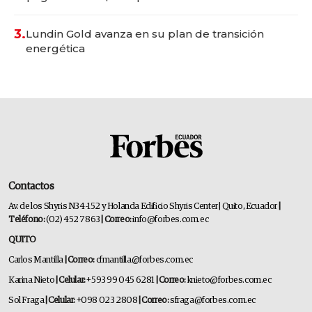
3.
Lundin Gold avanza en su plan de transición
energética
Contactos
Av. de los Shyris N34-152 y Holanda Edificio Shyris Center | Quito, Ecuador
|
Teléfono:
(02) 452 7863
| Correo:
info@forbes.com.ec
QUITO
Carlos Mantilla
| Correo:
cfmantilla@forbes.com.ec
Karina Nieto
| Celular:
+593 99 045 6281
| Correo:
knieto@forbes.com.ec
Sol Fraga
| Celular:
+098 023 2808
| Correo:
sfraga@forbes.com.ec