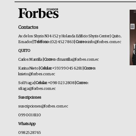
Contactos
Av. de los Shyris N34-152 y Holanda Edificio Shyris Center | Quito,
Ecuador
| Teléfono:
(02) 452 7863
| Correo:
info@forbes.com.ec
QUITO
Carlos Mantilla
| Correo:
cfmantilla@forbes.com.ec
Karina Nieto
| Celular:
+593 99 045 6281
| Correo:
knieto@forbes.com.ec
Sol Fraga
| Celular:
+098 023 2808
| Correo:
sfraga@forbes.com.ec
Suscripciones
suscripciones@forbes.com.ec
099 001 8110
WhatsApp
0982528765