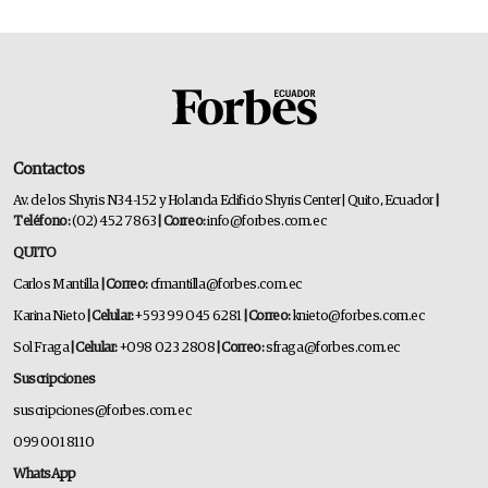
Contactos
Av. de los Shyris N34-152 y Holanda Edificio Shyris Center | Quito, Ecuador
|
Teléfono:
(02) 452 7863
| Correo:
info@forbes.com.ec
QUITO
Carlos Mantilla
| Correo:
cfmantilla@forbes.com.ec
Karina Nieto
| Celular:
+593 99 045 6281
| Correo:
knieto@forbes.com.ec
Sol Fraga
| Celular:
+098 023 2808
| Correo:
sfraga@forbes.com.ec
Suscripciones
suscripciones@forbes.com.ec
099 001 8110
WhatsApp