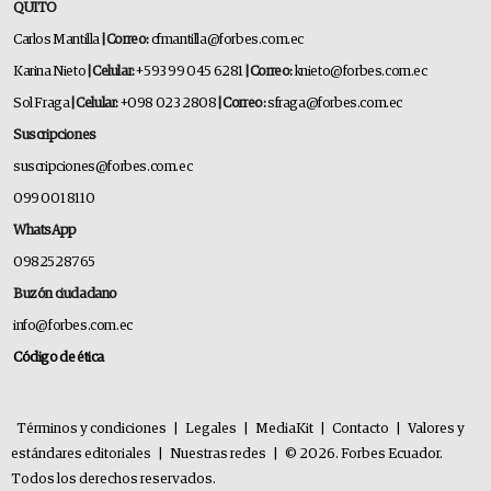
QUITO
Carlos Mantilla
| Correo:
cfmantilla@forbes.com.ec
Karina Nieto
| Celular:
+593 99 045 6281
| Correo:
knieto@forbes.com.ec
Sol Fraga
| Celular:
+098 023 2808
| Correo:
sfraga@forbes.com.ec
Suscripciones
suscripciones@forbes.com.ec
099 001 8110
WhatsApp
0982528765
Buzón ciudadano
info@forbes.com.ec
Código de ética
Términos y condiciones
|
Legales
|
MediaKit
|
Contacto
|
Valores y
estándares editoriales
|
Nuestras redes
|
© 2026. Forbes Ecuador.
Todos los derechos reservados.