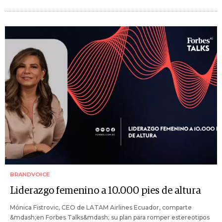
BRANDVOICE
Liderazgo femenino a 10.000 pies de altura
Mónica Fistrovic, CEO de LATAM Airlines Ecuador, comparte
&mdash;en Forbes Talks&mdash; su plan para romper estereotipos