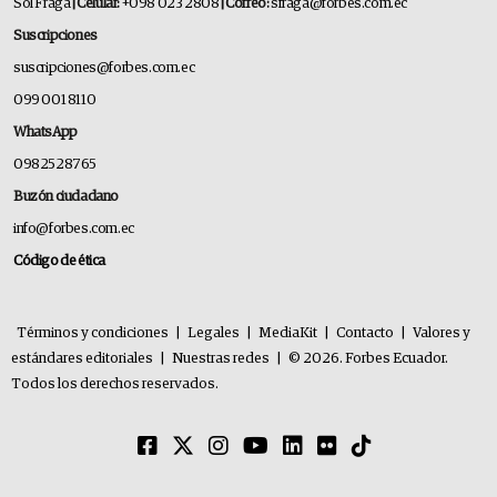
Sol Fraga
| Celular:
+098 023 2808
| Correo:
sfraga@forbes.com.ec
Suscripciones
suscripciones@forbes.com.ec
099 001 8110
WhatsApp
0982528765
Buzón ciudadano
info@forbes.com.ec
Código de ética
Términos y condiciones
|
Legales
|
MediaKit
|
Contacto
|
Valores y
estándares editoriales
|
Nuestras redes
|
© 2026. Forbes Ecuador.
Todos los derechos reservados.