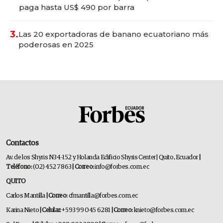
paga hasta US$ 490 por barra
3.
Las 20 exportadoras de banano ecuatoriano más
poderosas en 2025
Contactos
Av. de los Shyris N34-152 y Holanda Edificio Shyris Center | Quito, Ecuador
|
Teléfono:
(02) 452 7863
| Correo:
info@forbes.com.ec
QUITO
Carlos Mantilla
| Correo:
cfmantilla@forbes.com.ec
Karina Nieto
| Celular:
+593 99 045 6281
| Correo:
knieto@forbes.com.ec