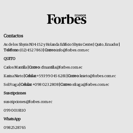
Contactos
Av. de los Shyris N34-152 y Holanda Edificio Shyris Center | Quito, Ecuador
|
Teléfono:
(02) 452 7863
| Correo:
info@forbes.com.ec
QUITO
Carlos Mantilla
| Correo:
cfmantilla@forbes.com.ec
Karina Nieto
| Celular:
+593 99 045 6281
| Correo:
knieto@forbes.com.ec
Sol Fraga
| Celular:
+098 023 2808
| Correo:
sfraga@forbes.com.ec
Suscripciones
suscripciones@forbes.com.ec
099 001 8110
WhatsApp
0982528765