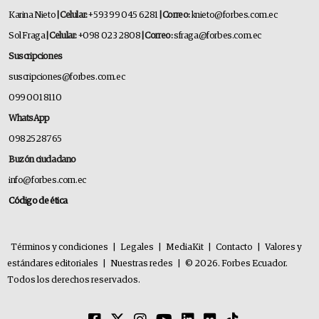
Karina Nieto
| Celular:
+593 99 045 6281
| Correo:
knieto@forbes.com.ec
Sol Fraga
| Celular:
+098 023 2808
| Correo:
sfraga@forbes.com.ec
Suscripciones
suscripciones@forbes.com.ec
099 001 8110
WhatsApp
0982528765
Buzón ciudadano
info@forbes.com.ec
Código de ética
Términos y condiciones
|
Legales
|
MediaKit
|
Contacto
|
Valores y
estándares editoriales
|
Nuestras redes
|
© 2026. Forbes Ecuador.
Todos los derechos reservados.