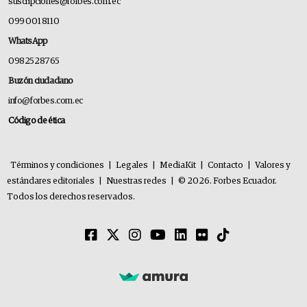
suscripciones@forbes.com.ec
099 001 8110
WhatsApp
0982528765
Buzón ciudadano
info@forbes.com.ec
Código de ética
Términos y condiciones
|
Legales
|
MediaKit
|
Contacto
|
Valores y
estándares editoriales
|
Nuestras redes
|
© 2026. Forbes Ecuador.
Todos los derechos reservados.