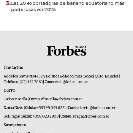
3.
Las 20 exportadoras de banano ecuatoriano más
poderosas en 2025
Contactos
Av. de los Shyris N34-152 y Holanda Edificio Shyris Center | Quito, Ecuador
|
Teléfono:
(02) 452 7863
| Correo:
info@forbes.com.ec
QUITO
Carlos Mantilla
| Correo:
cfmantilla@forbes.com.ec
Karina Nieto
| Celular:
+593 99 045 6281
| Correo:
knieto@forbes.com.ec
Sol Fraga
| Celular:
+098 023 2808
| Correo:
sfraga@forbes.com.ec
Suscripciones