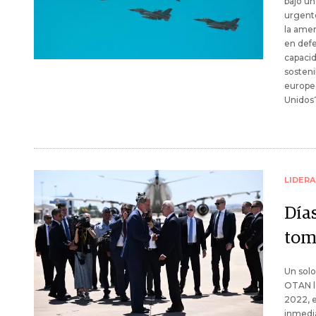
bajo u
urgente
la ame
en defe
capacid
sosteni
europeo
Unidos
LIDER
Días
tom
Un solo
OTAN le
2022, 
inmedia