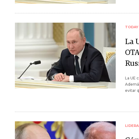
TODAY
La 
OTA
Rus
La UE c
Además
evitar
LIDER