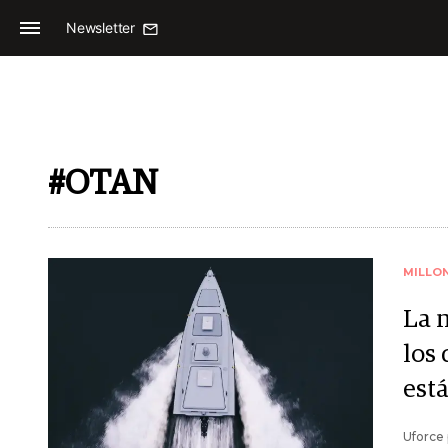
Newsletter
#OTAN
MILLO
La 
los
est
Uforce 