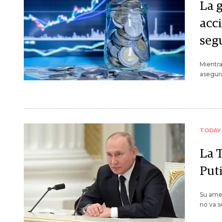
La 
acci
seg
Mientra
asegura
TODAY
La T
Put
Su amen
no va s