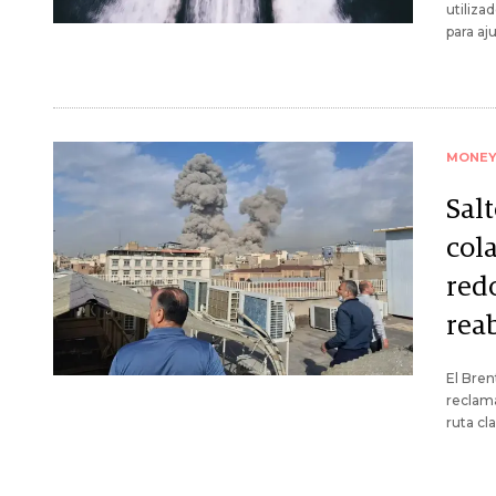
utiliza
para aju
MONE
Salt
col
redo
rea
El Bren
reclama
ruta cl