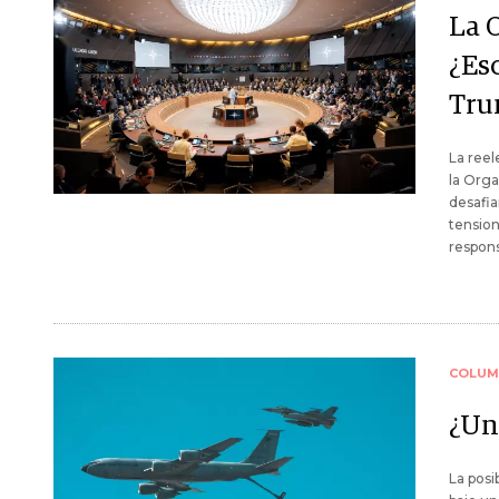
La 
¿Es
Tru
La ree
la Orga
desafia
tension
respons
COLUM
¿Un
La posi