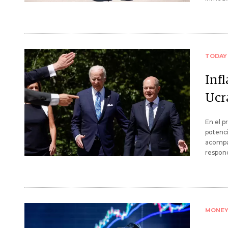
TODAY
Infl
Ucr
En el p
potenci
acompañ
respond
MONE