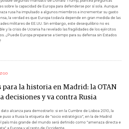
n posible segundo mandato de Donald Trump, plantea preguntas
s sobre la capacidad de Europa para defenderse por sí sola. Aunque
naza rusa ha impulsado a algunos miembros a incrementar su gasto
nsa, la verdad es que Europa todavía depende en gran medida de las
ades militares de EE.UU. Sin embargo, este desequilibrio no es
ble y la crisis de Ucrania ha revelado las fragilidades de los ejércitos
s. ¿Puede Europa prepararse a tiempo para su defensa sin Estados
?
AZGO
 para la historia en Madrid: la OTAN
a decisiones y va contra Rusia
 dato alcanza para demostrarlo: si en la Cumbre de Lisboa 2010, la
 puso a Rusia la etiqueta de "socio estratégico", en la de Madrid
el país más grande del mundo será definido como "amenaza directa e
ta" a Europa y el resto de Occidente.