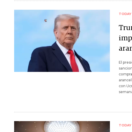
TODAY
Tru
impo
ara
El pres
sancion
compras
arancel
con Ucr
semana
TODAY